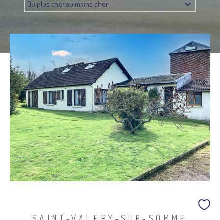
Du plus cher au moins cher
Budget
Budget
Surface
SURFACE
Pièces
Pièces
Référence
AFFINER LES CRITÈRES
TERRASSE
PARKING
PISCINE
FILTRER PAR
SAINT-VALERY-SUR-SOMME