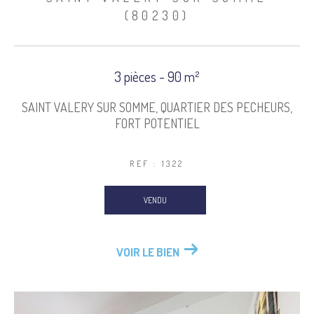
(80230)
COUPS DE COEUR
EXCLUSIVITÉS
3 pièces - 90 m²
NOUVEAUTÉS
SAINT VALERY SUR SOMME, QUARTIER DES PECHEURS,
FORT POTENTIEL
Rechercher
REF : 1322
VENDU
VOIR LE BIEN