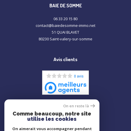
BAIE DE SOMME
06 33 20 15 80
contact@baiedesomme-immo.net
51 QUAI BLAVET
80230
saint-valery-sur-somme
Avis clients
0 avis
On en reste là
Comme beaucoup, notre site
ADHÉRENTS
utilise les cookies
On aimerait vous accompagner pendant