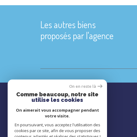
Les autres biens
proposés par l'agence
On en reste là
Comme beaucoup, notre site
utilise les cookies
BAIE DE SOMME
On aimerait vous accompagner pendant
votre visite.
06 33 20 15 80
En poursuivant, vous acceptez l'utilisation des
contact@baiedesomme-immo.net
cookies par ce site, afin de vous proposer des
51 QUAI BLAVET
contenus adaptés et réaliser des statistiques !