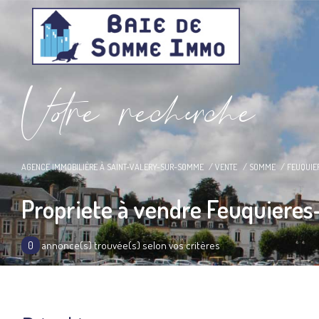
V
o
r
e
r
e
c
e
c
e
AGENCE IMMOBILIÈRE À SAINT-VALERY-SUR-SOMME
VENTE
SOMME
FEUQUIE
Propriete à vendre Feuquiere
0
annonce(s) trouvée(s) selon vos critères