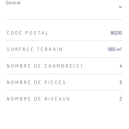
général
TRAD_ZEPHYR_Caracteristique
TRAD_ZEPHYR_Valeurs
CODE POSTAL
80210
SURFACE TERRAIN
985 m²
NOMBRE DE CHAMBRE(S)
4
NOMBRE DE PIÈCES
5
NOMBRE DE NIVEAUX
2