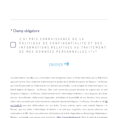
* Champ obligatoire
J'AI PRIS CONNAISSANCE DE LA
POLITIQUE DE CONFIDENTIALITÉ ET DES
INFORMATIONS RELATIVES AU TRAITEMENT
DE MES DONNÉES PERSONNELLES (*)*
ENVOYER
Les informations recueillies sur ce formulaire sont enregistrées dans un fichier informatisé par La Boite Immo
agissant comme Sous-traitant du traitement pour la gestion de la clientèle/prospects de l'Agence / du Réseau
qui reste Responsable du Traitement de vos Données personnelles. La base légale du traitement repose sur
l'intérêt légitime de l'Agence / du Réseau. Elles sont conservées jusqu'à demande de suppression et sont
destinées à l'Agence / au Réseau. Conformément à la loi « informatique et libertés », vous disposez des droits
d’accès, de rectification, d’effacement, d’opposition, de limitation et de portabilité de vos données. Vous pouvez
retirer votre consentement à tout moment en contactant directement l’Agence / Le Réseau. Consultez le site
htt
ps://cnil.fr/fr
pour plus d’informations sur vos droits. Si vous estimez, après avoir contacté l'Agence / le
Réseau, que vos droits « Informatique et Libertés » ne sont pas respectés, vous pouvez adresser une
réclamation à la CNIL. Nous vous informons de l’existence de la liste d'opposition au démarchage téléphonique «
Bloctel », sur laquelle vous pouvez vous inscrire ici :
https://www.bloctel.gouv.fr
. Dans le cadre de la protection