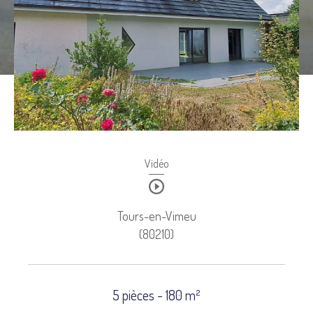
Budget
Budget
Surface
SURFACE
Pièces
Pièces
Référence
Vidéo
Tours-en-Vimeu
AFFINER LES CRITÈRES
(80210)
TERRASSE
PARKING
PISCINE
FILTRER PAR
5 pièces - 180 m²