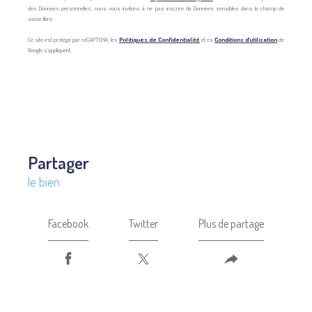
des Données personnelles, nous vous invitons à ne pas inscrire de Données sensibles dans le champ de
saisie libre.
Ce site est protégé par reCAPTCHA, les
Politiques de Confidentialité
et es
Conditions d'utilisation
de
Google s'appliquent.
partager
le bien
Facebook
Twitter
Plus de partage