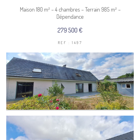
Maison 180 m² – 4 chambres – Terrain 985 m² –
COUPS DE COEUR
EXCLUSIVITÉS
Dépendance
279 500 €
NOUVEAUTÉS
REF : 1497
Rechercher