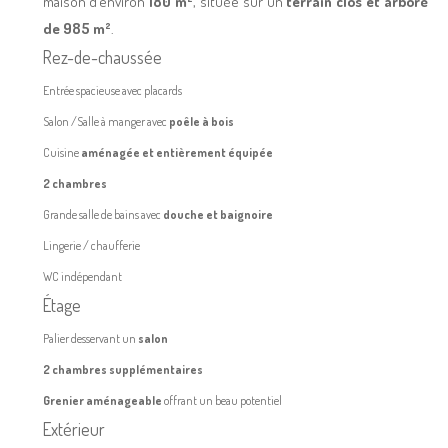
maison d’environ
180 m²
, située sur un
terrain clos et arboré
de 985 m²
.
Rez-de-chaussée
Entrée spacieuse avec placards
Salon /Salle à manger avec
poêle à bois
Cuisine
aménagée et entièrement équipée
2 chambres
Grande salle de bains avec
douche et baignoire
Lingerie / chaufferie
WC indépendant
Étage
Palier desservant un
salon
2 chambres supplémentaires
Grenier aménageable
offrant un beau potentiel
Extérieur