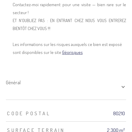
Contactez-moi rapidement pour une visite — bien rare sur le
secteur !
ET N'OUBLIEZ PAS : EN ENTRANT CHEZ NOUS VOUS ENTREREZ
BIENTÔT CHEZ VOUS !!!
Les informations sur les risques auxquels ce bien est exposé
sont disponibles sur le site
Géorisques
général
TRAD_ZEPHYR_Caracteristique
TRAD_ZEPHYR_Valeurs
CODE POSTAL
80210
SURFACE TERRAIN
2 300 m²