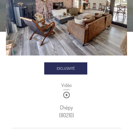
Budget
Budget
Surface
SURFACE
Pièces
Pièces
Référence
EXCLUSIVITÉ
Vidéo
AFFINER LES CRITÈRES
TERRASSE
PARKING
PISCINE
Chépy
(80210)
FILTRER PAR