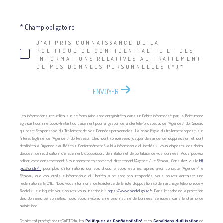
* Champ obligatoire
J'AI PRIS CONNAISSANCE DE LA
POLITIQUE DE CONFIDENTIALITÉ ET DES
INFORMATIONS RELATIVES AU TRAITEMENT
DE MES DONNÉES PERSONNELLES (*)*
ENVOYER
Les informations recueillies sur ce formulaire sont enregistrées dans un fichier informatisé par La Boite Immo
agissant comme Sous-traitant du traitement pour la gestion de la clientèle/prospects de l'Agence / du Réseau
qui reste Responsable du Traitement de vos Données personnelles. La base légale du traitement repose sur
l'intérêt légitime de l'Agence / du Réseau. Elles sont conservées jusqu'à demande de suppression et sont
destinées à l'Agence / au Réseau. Conformément à la loi « informatique et libertés », vous disposez des droits
d’accès, de rectification, d’effacement, d’opposition, de limitation et de portabilité de vos données. Vous pouvez
retirer votre consentement à tout moment en contactant directement l’Agence / Le Réseau. Consultez le site
htt
ps://cnil.fr/fr
pour plus d’informations sur vos droits. Si vous estimez, après avoir contacté l'Agence / le
Réseau, que vos droits « Informatique et Libertés » ne sont pas respectés, vous pouvez adresser une
réclamation à la CNIL. Nous vous informons de l’existence de la liste d'opposition au démarchage téléphonique «
Bloctel », sur laquelle vous pouvez vous inscrire ici :
https://www.bloctel.gouv.fr
. Dans le cadre de la protection
des Données personnelles, nous vous invitons à ne pas inscrire de Données sensibles dans le champ de
saisie libre.
Ce site est protégé par reCAPTCHA, les
Politiques de Confidentialité
et es
Conditions d'utilisation
de