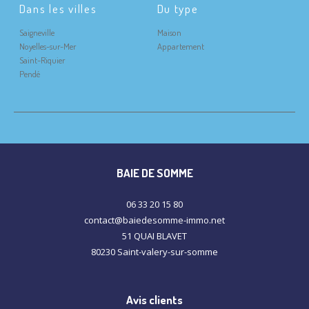
Dans les villes
Du type
Saigneville
Maison
Noyelles-sur-Mer
Appartement
Saint-Riquier
Pendé
BAIE DE SOMME
06 33 20 15 80
contact@baiedesomme-immo.net
51 QUAI BLAVET
80230
saint-valery-sur-somme
Avis clients