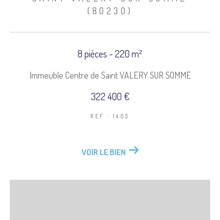
(80230)
COUPS DE COEUR
EXCLUSIVITÉS
8 pièces - 220 m²
NOUVEAUTÉS
Immeuble Centre de Saint VALERY SUR SOMME
322 400 €
Rechercher
REF : 1405
VOIR LE BIEN