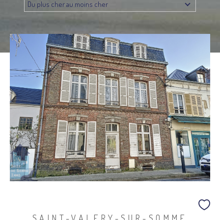
Du plus cher au moins cher
Budget
Budget
Surface
SURFACE
Pièces
Pièces
Référence
AFFINER LES CRITÈRES
TERRASSE
PARKING
PISCINE
FILTRER PAR
SAINT-VALERY-SUR-SOMME