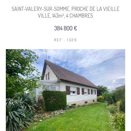
SAINT-VALERY-SUR-SOMME, PROCHE DE LA VIEILLE
COUPS DE COEUR
EXCLUSIVITÉS
VILLE, 143m², 4 CHAMBRES
384 800 €
NOUVEAUTÉS
REF : 1526
Rechercher