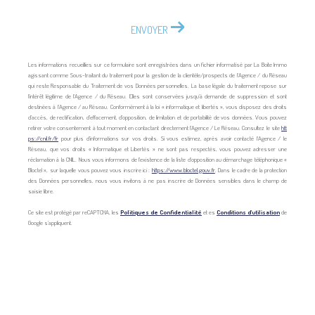
ENVOYER
Les informations recueillies sur ce formulaire sont enregistrées dans un fichier informatisé par La Boite Immo
agissant comme Sous-traitant du traitement pour la gestion de la clientèle/prospects de l'Agence / du Réseau
qui reste Responsable du Traitement de vos Données personnelles. La base légale du traitement repose sur
l'intérêt légitime de l'Agence / du Réseau. Elles sont conservées jusqu'à demande de suppression et sont
destinées à l'Agence / au Réseau. Conformément à la loi « informatique et libertés », vous disposez des droits
d’accès, de rectification, d’effacement, d’opposition, de limitation et de portabilité de vos données. Vous pouvez
retirer votre consentement à tout moment en contactant directement l’Agence / Le Réseau. Consultez le site
htt
ps://cnil.fr/fr
pour plus d’informations sur vos droits. Si vous estimez, après avoir contacté l'Agence / le
Réseau, que vos droits « Informatique et Libertés » ne sont pas respectés, vous pouvez adresser une
réclamation à la CNIL. Nous vous informons de l’existence de la liste d'opposition au démarchage téléphonique «
Bloctel », sur laquelle vous pouvez vous inscrire ici :
https://www.bloctel.gouv.fr
. Dans le cadre de la protection
des Données personnelles, nous vous invitons à ne pas inscrire de Données sensibles dans le champ de
saisie libre.
Ce site est protégé par reCAPTCHA, les
Politiques de Confidentialité
et es
Conditions d'utilisation
de
Google s'appliquent.