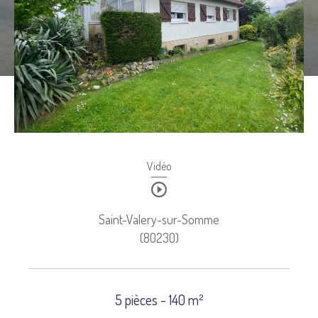
Budget
Budget
Surface
SURFACE
Pièces
Pièces
Référence
Vidéo
Saint-Valery-sur-Somme
AFFINER LES CRITÈRES
(80230)
TERRASSE
PARKING
PISCINE
FILTRER PAR
5 pièces - 140 m²