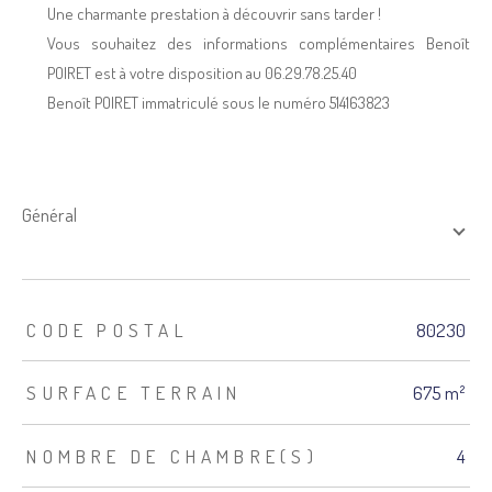
Une charmante prestation à découvrir sans tarder !
Vous souhaitez des informations complémentaires Benoît
POIRET est à votre disposition au 06.29.78.25.40
Benoît POIRET immatriculé sous le numéro 514163823
général
TRAD_ZEPHYR_Caracteristique
TRAD_ZEPHYR_Valeurs
CODE POSTAL
80230
SURFACE TERRAIN
675 m²
NOMBRE DE CHAMBRE(S)
4